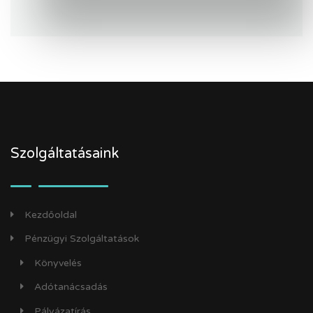
Szolgáltatásaink
Kezdőoldal
Pénzügyi Szolgáltatások
Könyvelés
Adótanácsadás
Pályázatírás