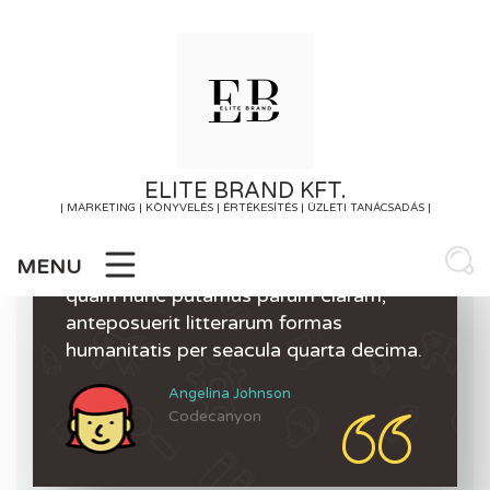
Skip
to
content
ELITE BRAND KFT.
| MARKETING | KÖNYVELÉS | ÉRTÉKESÍTÉS | ÜZLETI TANÁCSADÁS |
MENU
Mirum est notare quam littera gothica,
quam nunc putamus parum claram,
anteposuerit litterarum formas
humanitatis per seacula quarta decima.
Angelina Johnson
Codecanyon